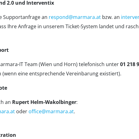
nd 2.0 und Interventix
hre Supportanfrage an
respond@marmara.at
bzw. an
interv
 dass Ihre Anfrage in unserem Ticket-System landet und rasch
port
Marmara-IT Team (Wien und Horn) telefonisch unter
01 218 
wenn eine entsprechende Vereinbarung existiert).
ote
ch an
Rupert Helm-Wakolbinger
:
ara.at
oder
office@marmara.at
.
ration